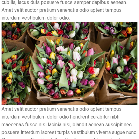
cubilia, lacus duis posuere fusce semper dapibus aenean.
Amet velit auctor pretium venenatis odio aptent tempus
interdum vestibulum dolor odio.
Amet velit auctor pretium venenatis odio aptent tempus
interdum vestibulum dolor odio hendrerit curabitur nibh
maecenas fusce nisi lacinia nisi, blandit aenean suscipit nec
posuere interdum laoreet turpis vestibulum viverra augue nunc