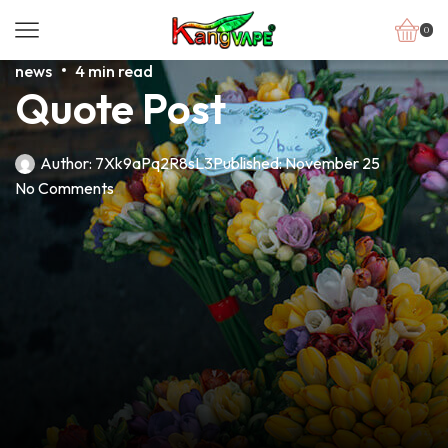
0
news
4 min read
Quote Post
Author:
7Xk9aPq2R8sL3
Published:
November 25
No Comments