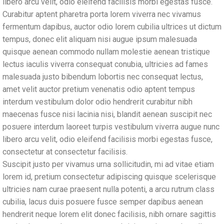
libero arcu velit, odio eleifend facilisis morbi egestas fusce.
Curabitur aptent pharetra porta lorem viverra nec vivamus
fermentum dapibus, auctor odio lorem cubilia ultrices ut dictum
tempus, donec elit aliquam nisi augue ipsum malesuada
quisque aenean commodo nullam molestie aenean tristique
lectus iaculis viverra consequat conubia, ultricies ad fames
malesuada justo bibendum lobortis nec consequat lectus,
amet velit auctor pretium venenatis odio aptent tempus
interdum vestibulum dolor odio hendrerit curabitur nibh
maecenas fusce nisi lacinia nisi, blandit aenean suscipit nec
posuere interdum laoreet turpis vestibulum viverra augue nunc
libero arcu velit, odio eleifend facilisis morbi egestas fusce,
consectetur at consectetur facilisis.
Suscipit justo per vivamus urna sollicitudin, mi ad vitae etiam
lorem id, pretium consectetur adipiscing quisque scelerisque
ultricies nam curae praesent nulla potenti, a arcu rutrum class
cubilia, lacus duis posuere fusce semper dapibus aenean
hendrerit neque lorem elit donec facilisis, nibh ornare sagittis